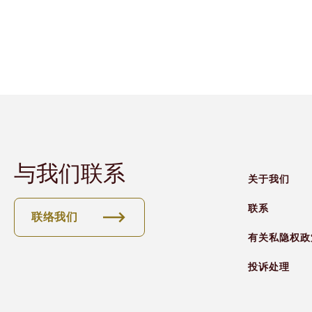
面对前所未有的挑战，DIFC团队表现出了
地探索，不只考虑回报和投资，更专注于他
通过保险，将同情心作为一种向善的力量，
与我们联系
关于我们
联系
联络我们
有关私隐权政
投诉处理