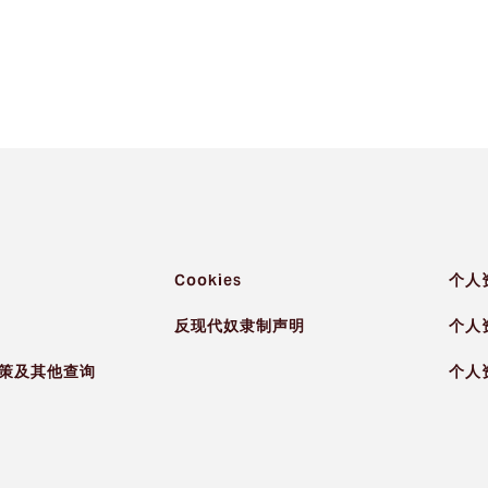
非凡的抗逆能力。在面对即将到来的跨代财富传承时，客户的对话
们的核心价值和优先事项。
我们相信它可以产生积极的连锁反应，为所有人塑造一个更美好
Cookies
个人
反现代奴隶制声明
个人
策及其他查询
个人